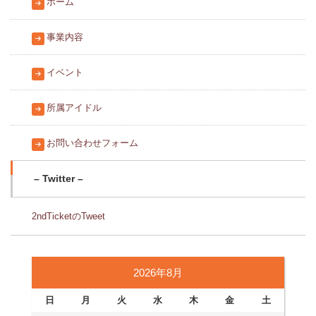
ホーム
事業内容
イベント
所属アイドル
お問い合わせフォーム
– Twitter –
2ndTicketのTweet
2026年8月
日
月
火
水
木
金
土