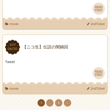
READ
READ
POST
POST
movie
2ndTicket
2017
2017
【ニコ生】伝説の闇鍋回
06/20
06/20
Tweet
READ
READ
POST
POST
movie
2ndTicket
1
…
9
›