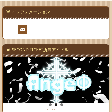
インフォメーション
Ｓ
Ｅ
連絡
Ｃ
先
SECOND TICKET所属アイドル
Ｏ
Ｎ
Ｄ
Ｔ
Ｉ
Ｃ