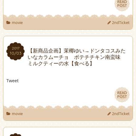
READ
READ
POST
POST
movie
2ndTicket
2017
2017
【新商品企画】茉椰ゆい→ドンタコスみた
10/03
10/03
いなカラムーチョ ポテチチキン南蛮味
ミルクティーの水【食べる】
Tweet
READ
READ
POST
POST
movie
2ndTicket