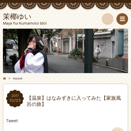
茉椰ゆい
Maya Yui Kumamoto Idol
検
索
>
movie
2017
2017
【温泉】はなみずきに入ってみた【家族風
10/03
10/03
呂の旅】
Tweet