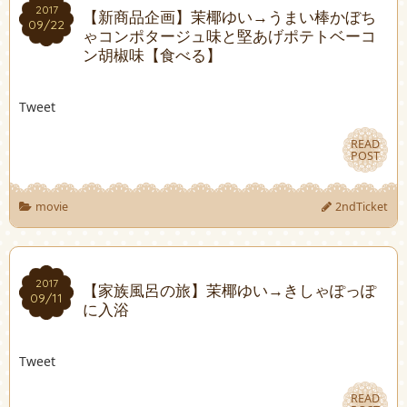
2017
2017
【新商品企画】茉椰ゆい→うまい棒かぼち
09/22
09/22
ゃコンポタージュ味と堅あげポテトベーコ
ン胡椒味【食べる】
Tweet
READ
READ
POST
POST
movie
2ndTicket
2017
2017
【家族風呂の旅】茉椰ゆい→きしゃぽっぽ
09/11
09/11
に入浴
Tweet
READ
READ