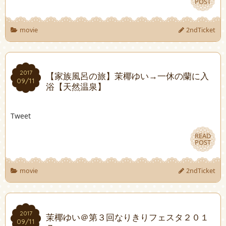
POST
POST
movie
2ndTicket
2017
2017
【家族風呂の旅】茉椰ゆい→一休の蘭に入
09/11
09/11
浴【天然温泉】
Tweet
READ
READ
POST
POST
movie
2ndTicket
2017
2017
茉椰ゆい＠第３回なりきりフェスタ２０１
09/11
09/11