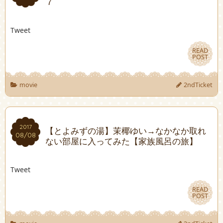
７
Tweet
READ
READ
POST
POST
movie
2ndTicket
2017
2017
【とよみずの湯】茉椰ゆい→なかなか取れ
08/08
08/08
ない部屋に入ってみた【家族風呂の旅】
Tweet
READ
READ
POST
POST