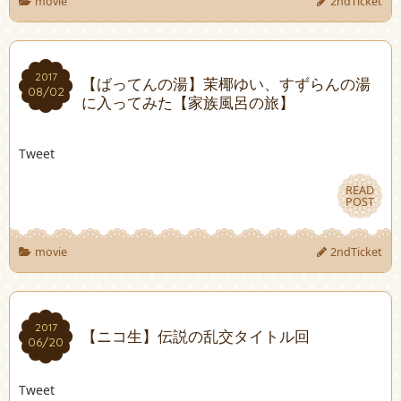
movie
2ndTicket
2017
2017
【ばってんの湯】茉椰ゆい、すずらんの湯
08/02
08/02
に入ってみた【家族風呂の旅】
Tweet
READ
READ
POST
POST
movie
2ndTicket
2017
2017
【ニコ生】伝説の乱交タイトル回
06/20
06/20
Tweet