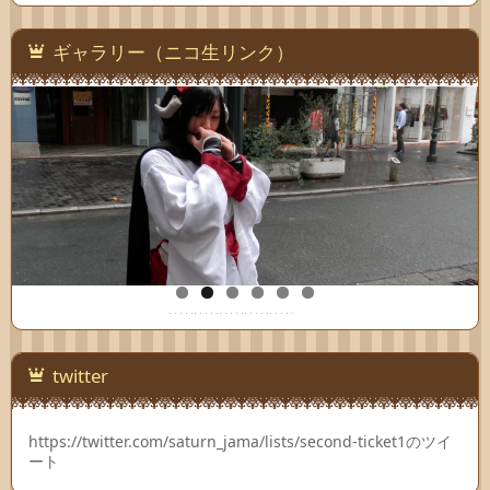
Ｋ
Ｅ
ギャラリー（ニコ生リンク）
Ｔ
twitter
https://twitter.com/saturn_jama/lists/second-ticket1のツイ
ート